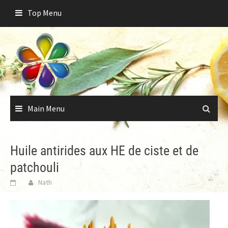
Skip
Top Menu
to
content
Main Menu
Huile antirides aux HE de ciste et de
patchouli
Nath