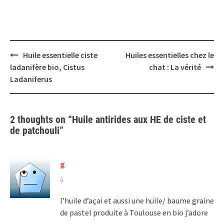
Post
Huile essentielle ciste
Huiles essentielles chez le
navigation
ladanifère bio, Cistus
chat : La vérité
Ladaniferus
2 thoughts on “
Huile antirides aux HE de ciste et
de patchouli
”
g
à
l’huile d’açai et aussi une huile/ baume graine
de pastel produite à Toulouse en bio j’adore