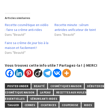
Articles similaires
Recette cosmétique en vidéo
Recette minute : sérum
: faire sa crème anti-rides
antirides unificateur de teint
Dans "Beauté"
Dans "Beauté"
Faire sa crème de jour bio à la
maison et facilement !
Dans "Beauté"
Vous trouvez cette info utile ? Partagez-la ! :) MERCI
POSTED UNDER
BEAUTÉ
COSMÉTIQUES MAISON
DÉBUTER EN
COSMÉTIQUE MAISON
LA PEAU
RECETTES AUX HUILES
ESSENTIELLES
SÉRUMS ANTI-RIDES
TAGGED
CERNES
CICATRICES
COUPEROSE
RIDES